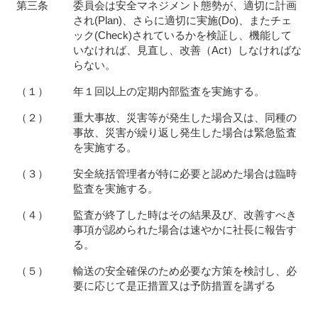
第三条
委員会は安全マネジメント態勢が、適切に計画
され(Plan)、さらに適切に実施(Do)、またチェ
ック(Check)されているかを検証し、機能して
いなければ、見直し、改善（Act）しなければな
らない。
（１）
年１回以上の定期内部監査を実施する。
（２）
重大事故、災害等が発生した場合又は、同種の
事故、災害が繰り返し発生した場合は緊急監査
を実施する。
（３）
安全統括管理者が特に必要と認めた場合は臨時
監査を実施する。
（４）
監査が終了した時はその結果及び、改善すべき
事項が認められた場合は速やかに社長に報告す
る。
（５）
輸送の安全確保のため必要な方策を検討し、必
要に応じて是正措置又は予防措置を講ずる